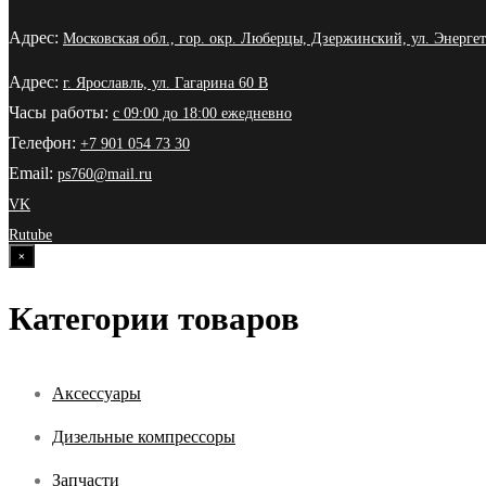
Адрес:
Московская обл., гор. окр. Люберцы, Дзержинский, ул. Энергет
Адрес:
г. Ярославль, ул. Гагарина 60 В
Часы работы:
с 09:00 до 18:00 ежедневно
Телефон:
+7 901 054 73 30
Email:
ps760@mail.ru
VK
Rutube
×
Категории товаров
Аксессуары
Дизельные компрессоры
Запчасти