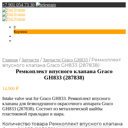
+7 901 054 73 30
0
Корзина
/
/
/
Ремкоплект
Главная
Запчасти
Запчасти Graco GH833
впусного клапана Graco GH833 (287838)
Ремкоплект впусного клапана Graco
GH833 (287838)
14,900
₽
Intake valve seat for Graco GH833. Ремкоплект впусного
клапана для безвоздушного окрасочного аппарата Graco
GH833 (287838). Состоит из металлической шайбы
пластиковой пракладки и шара.
Количество товара Ремкоплект впусного клапана