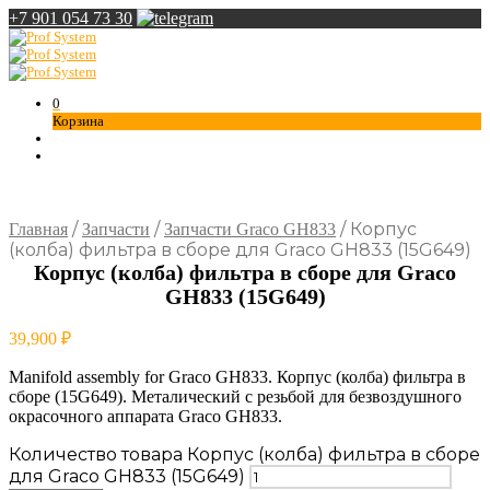
+7 901 054 73 30
0
Корзина
/
/
/
Корпус
Главная
Запчасти
Запчасти Graco GH833
(колба) фильтра в сборе для Graco GH833 (15G649)
Корпус (колба) фильтра в сборе для Graco
GH833 (15G649)
39,900
₽
Manifold assembly for Graco GH833. Корпус (колба) фильтра в
сборе (15G649). Металический с резьбой для безвоздушного
окрасочного аппарата Graco GH833.
Количество товара Корпус (колба) фильтра в сборе
для Graco GH833 (15G649)