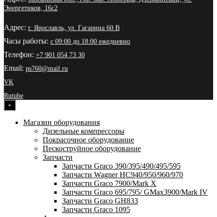
Энергетиков, 16с2
Адрес:
г. Ярославль, ул. Гагарина 60 В
Часы работы:
с 09:00 до 18:00 ежедневно
Телефон:
+7 901 054 73 30
Email:
ps760@mail.ru
VK
Rutube
×
Магазин оборудования
Дизельные компрессоры
Покрасочное оборудование
Пескоструйное оборудование
Запчасти
Запчасти Graco 390/395/490/495/595
Запчасти Wagner HC940/950/960/970
Запчасти Graco 7900/Mark X
Запчасти Graco 695/795/ GMax3900/Mark IV
Запчасти Graco GH833
Запчасти Graco 1095