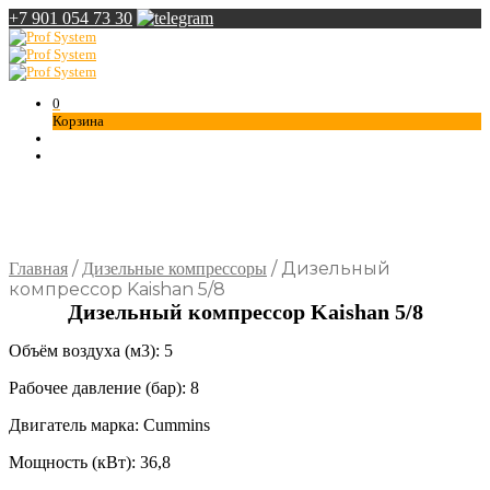
+7 901 054 73 30
0
Корзина
/
/
Дизeльный
Главная
Дизельные компрессоры
кoмпpeccoр Kaishan 5/8
Дизeльный кoмпpeccoр Kaishan 5/8
Объём воздуха (м3): 5
Рабочее давление (бар): 8
Двигатель марка: Cummins
Мощность (кВт): 36,8