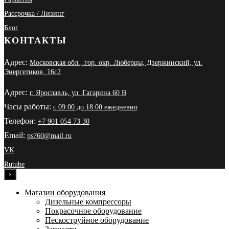
Рассрочка / Лизинг
Блог
КОНТАКТЫ
Адрес:
Московская обл., гор. окр. Люберцы, Дзержинский, ул.
Энергетиков, 16с2
Адрес:
г. Ярославль, ул. Гагарина 60 В
Часы работы:
с 09:00 до 18:00 ежедневно
Телефон:
+7 901 054 73 30
Email:
ps760@mail.ru
VK
Rutube
×
Магазин оборудования
Дизельные компрессоры
Покрасочное оборудование
Пескоструйное оборудование